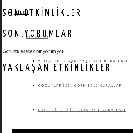
SON ETKINLIKLER
BILGI
SON YORUMLAR
KURALLAR
Görüntülenecek bir yorum yok.
YETIŞKINLER İÇIN CORNHOLE KURALLARI
YAKLAŞAN ETKINLIKLER
ÇOCUKLAR İÇIN CORNHOLE KURALLARI
ENGELLILER İÇIN CORNHOLE KURALLARI