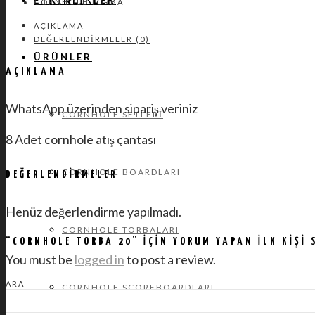
ETKINLIKLER
CORNHOLE TORBA
AÇIKLAMA
DEĞERLENDIRMELER (0)
ÜRÜNLER
AÇIKLAMA
WhatsApp üzerinden sipariş veriniz
CORNHOLE SETLERI
8 Adet cornhole atış çantası
CORNHOLE BOARDLARI
DEĞERLENDIRMELER
Henüz değerlendirme yapılmadı.
CORNHOLE TORBALARI
“CORNHOLE TORBA 20” IÇIN YORUM YAPAN ILK KIŞI 
You must be
logged in
to post a review.
ARA
CORNHOLE SCOREBOARDLARI