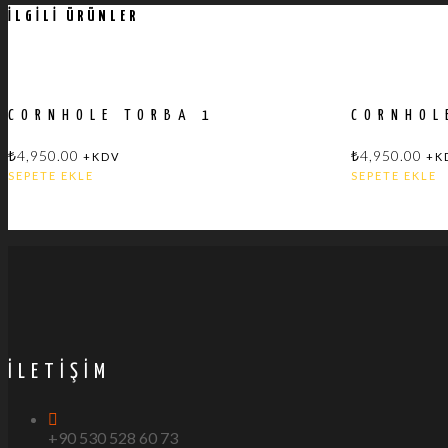
İLGILI ÜRÜNLER
CORNHOLE TORBA 1
CORNHOL
₺
4,950.00
₺
4,950.00
+KDV
+K
SEPETE EKLE
SEPETE EKLE
İLETIŞIM
+90 530 528 60 73