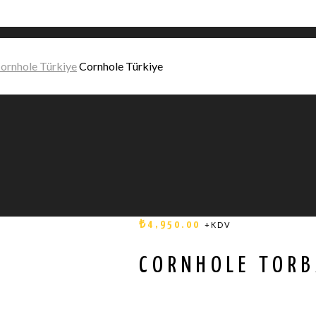
Cornhole Türkiye
₺
4,950.00
+KDV
CORNHOLE TORB