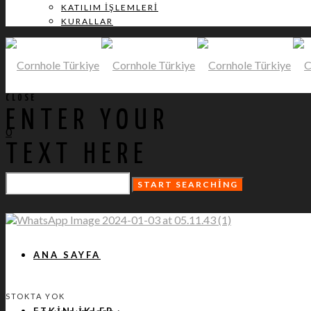
KATILIM İŞLEMLERI
KURALLAR
CLOSE
ENTER YOUR
0
TEXT HERE
ANA SAYFA
STOKTA YOK