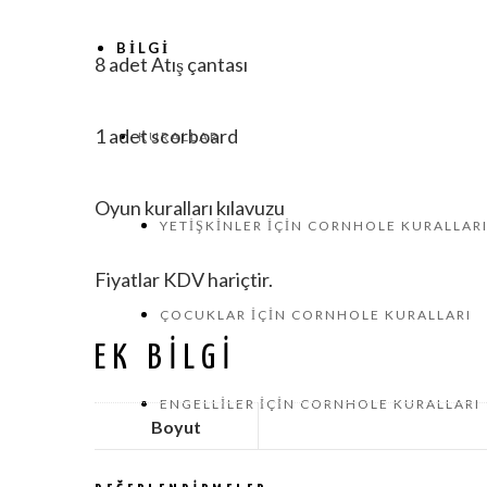
BILGI
8 adet Atış çantası
1 adet scorboard
KURALLAR
Oyun kuralları kılavuzu
YETIŞKINLER İÇIN CORNHOLE KURALLAR
Fiyatlar KDV hariçtir.
ÇOCUKLAR İÇIN CORNHOLE KURALLARI
EK BILGI
ENGELLILER İÇIN CORNHOLE KURALLARI
Boyut