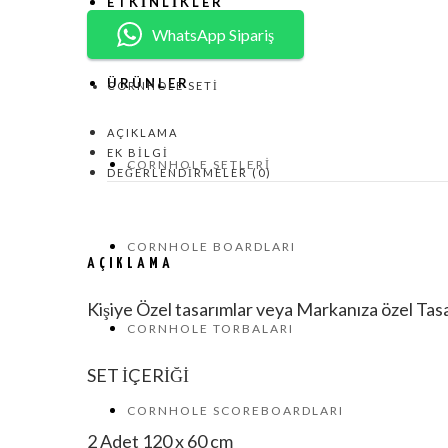
ETKINLIKLER
WhatsApp Sipariş
ÜRÜNLER
CORNHOLE SETI
AÇIKLAMA
EK BILGI
CORNHOLE SETLERI
DEĞERLENDIRMELER (0)
CORNHOLE BOARDLARI
AÇIKLAMA
Kişiye Özel tasarımlar veya Markanıza özel Tasa
CORNHOLE TORBALARI
SET İÇERİĞİ
CORNHOLE SCOREBOARDLARI
2 Adet 120 x 60 cm