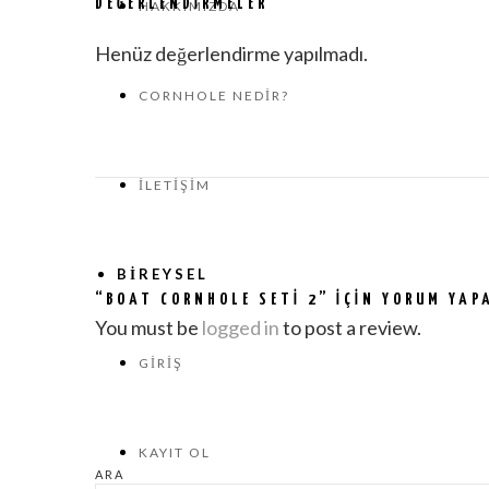
DEĞERLENDIRMELER
HAKKIMIZDA
Henüz değerlendirme yapılmadı.
CORNHOLE NEDIR?
İLETIŞIM
BIREYSEL
“BOAT CORNHOLE SETI 2” IÇIN YORUM YAPA
You must be
logged in
to post a review.
GIRIŞ
KAYIT OL
ARA