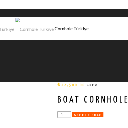
Cornhole Türkiye
₺
22,500.00
+KDV
BOAT CORNHOLE
BOAT
SEPETE EKLE
CORNHOLE
SETI
2