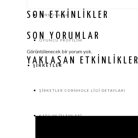
SON ETKINLIKLER
TURNUVALAR
SON YORUMLAR
OYUNCU PROFILIM
Görüntülenecek bir yorum yok.
YAKLAŞAN ETKINLIKLE
ŞIRKETLER
ŞIRKETLER CORNHOLE LIGI DETAYLARI
KATILIM İŞLEMLERI