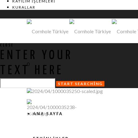
KATILIM İŞLEMLERI
KURALLAR
CLOSE
ENTER YOUR
0
TEXT HERE
ANA SAYFA