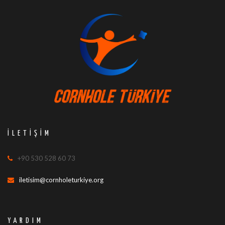
İLETIŞIM
+90 530 528 60 73
iletisim@cornholeturkiye.org
YARDIM